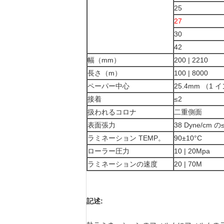
25
27
30
42
幅（mm）
200 | 2210
長さ（m）
100 | 8000
ペーパー中心
25.4mm （1
接着
≤2
扱われるコロナ
二重側面
表面張力
38 Dyne/cm の≤
ラミネーション TEMP。
90±10°C
ローラー圧力
10 | 20Mpa
ラミネーションの速度
20 | 70M
記述: