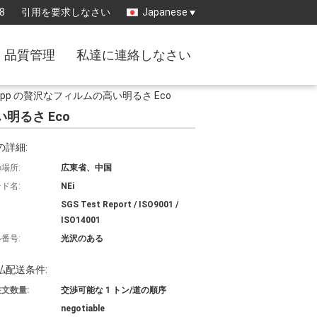
8
引用を要求しなさい
Japanese
品質管理
私達に連絡しなさい
p の贅沢なフィルムの高い明るさ Eco
明るさ Eco
の詳細:
場所:
広東省、中国
ド名:
NEi
SGS Test Report / ISO9001 /
ISO14001
番号:
光沢のある
払配送条件:
文数量:
交渉可能な 1 トン/道の順序
negotiable