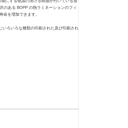
可能にする低温の溶ける樹脂が付いている放
沢のある BOPP の熱ラミネーションのフィ
用な寿命を増加できます。
含むいろいろな種類の印刷された及び印刷され