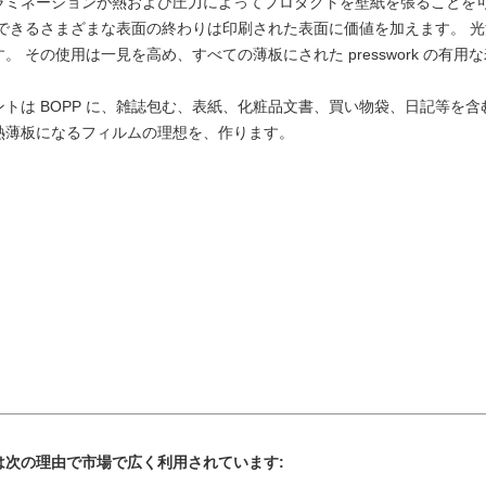
ラミネーションが熱および圧力によってプロダクトを壁紙を張ることを
用できるさまざまな表面の終わりは印刷された表面に価値を加えます。
光
 その使用は一見を高め、すべての薄板にされた presswork の有
トは BOPP に、雑誌包む、表紙、化粧品文書、買い物袋、日記等を
熱薄板になるフィルムの理想を、作ります。
ムは次の理由で市場で広く利用されています: