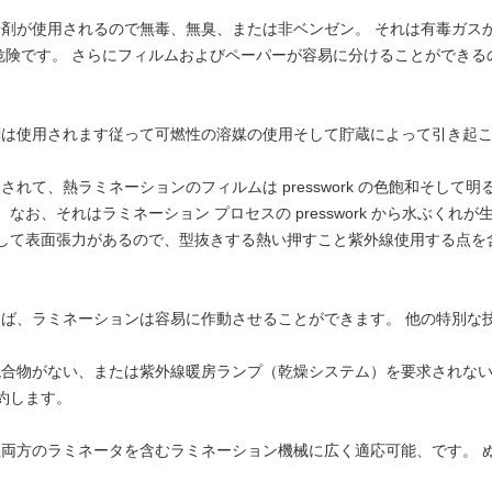
く接着剤が使用されるので無毒、無臭、または非ベンゼン。 それは有毒ガス
危険です。 さらにフィルムおよびペーパーが容易に分けることができる
接着剤は使用されます従って可燃性の溶媒の使用そして貯蔵によって引き起
較されて、熱ラミネーションのフィルムは presswork の色飽和そし
なお、それはラミネーション プロセスの presswork から水ぶく
そして表面張力があるので、型抜きする熱い押すこと紫外線使用する点を
が会えば、ラミネーションは容易に作動させることができます。 他の特別
媒の混合物がない、または紫外線暖房ランプ（乾燥システム）を要求されな
約します。
の乾湿両方のラミネータを含むラミネーション機械に広く適応可能、です。