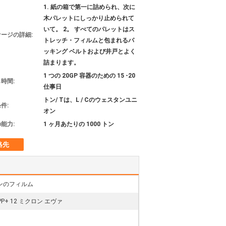
1. 紙の箱で第一に詰められ、次に
木パレットにしっかり止められて
いて。 2。 すべてのパレットはス
ージの詳細:
トレッチ・フィルムと包まれるパ
ッキング ベルトおよび井戸とよく
詰まります。
1 つの 20GP 容器のための 15 -20
時間:
仕事日
トン/ Tは、L / Cのウェスタンユニ
件:
オン
能力:
1 ヶ月あたりの 1000 トン
絡先
ンのフィルム
PP+ 12 ミクロン エヴァ