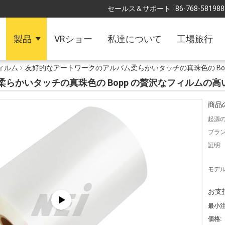
セールス＆サポート :
86-768-581988
製品
VRショー
私達について
工場旅行
ィルム
友好的なアートワークのアルバム柔らかいタッチの真珠色の Bop
かいタッチの真珠色の Bopp の贅沢なフィルムの高い
商品
起源の
ブラン
証明:
モデル
お支
最小注
価格: