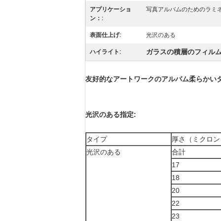
アプリケーショ
写真アルバムのためのラミ
ン：:
表面仕上げ:
光沢のある
ガラスの積層のフィル
ハイライト:
友好的なアートワークのアルバム柔らかいタッ
光沢のある指定:
タイプ
厚さ（ミクロン
光沢のある
合計
17
18
20
22
23