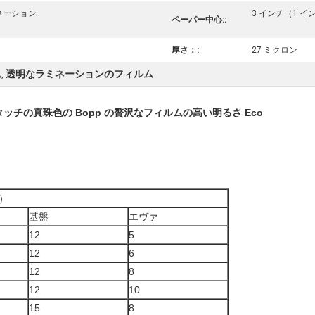
ネーション
3 インチ（1 
ペーパー中心::
厚さ：:
27 ミクロン
ム
透明なラミネーションのフィルム
,
チの真珠色の Bopp の贅沢なフィルムの高い明るさ Eco
）
基盤
エヴァ
12
5
12
6
12
8
12
10
15
8