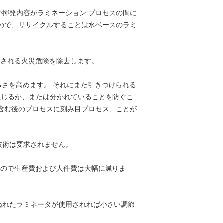
か揮発内容がラミネーション プロセスの間に
ので、リサイクルすることは水ベースのラミ
こされる火災危険を除去します。
て明るさを高めます。 それにまた引きつけられる
れが生じるか、または分かれていることを防ぐこ
含む後のプロセスに刻み目プロセス、ことが
な技術は要求されません。
いので生産費および人件費は大幅に減りま
 ぬれたラミネータが使用されれば小さい調節