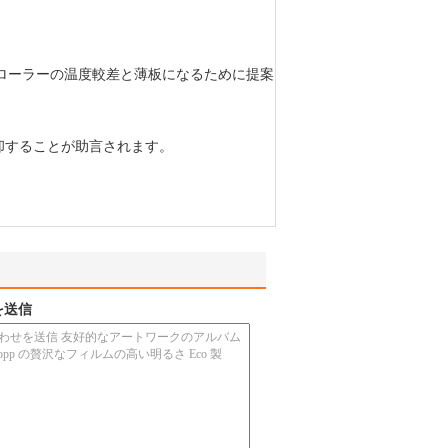
 85 のローラーの温度較差と薄板になるために提案
却することが助言されます。
を送信