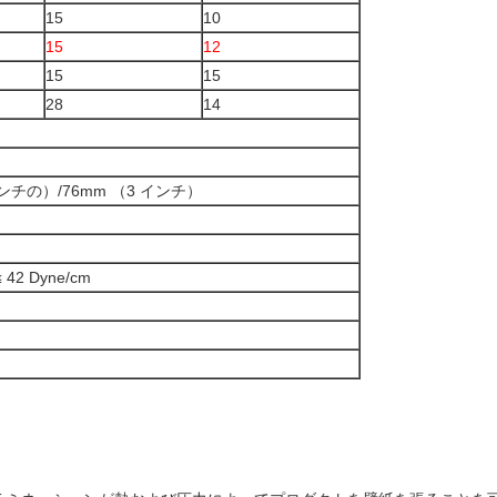
15
10
15
12
15
15
28
14
 インチの）/76mm （3 インチ）
 42 Dyne/cm