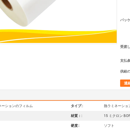
パッケ
受渡し
支払条
供給の
連
ミネーションのフィルム
タイプ::
熱ラミネーショ
材質：:
15 ミクロン BO
硬度::
ソフト