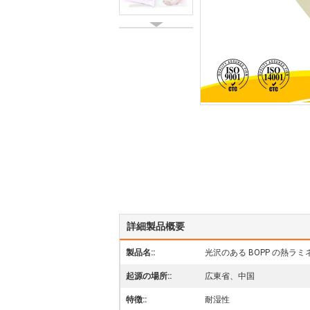
詳細製品概要
製品名::
光沢のある BOPP の熱ラ
起源の場所::
広東省、中国
特徴::
耐湿性