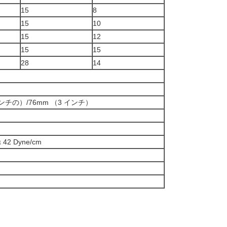
15
8
15
10
15
12
15
15
28
14
 インチの）/76mm （3 インチ）
 42 Dyne/cm