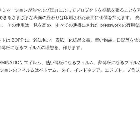
ラミネーションが熱および圧力によってプロダクトを壁紙を張ることを
用できるさまざまな表面の終わりは印刷された表面に価値を加えます。
光
 その使用は一見を高め、すべての薄板にされた presswork の有
トは BOPP に、雑誌包む、表紙、化粧品文書、買い物袋、日記等を
熱薄板になるフィルムの理想を、作ります。
MINATION フィルム、熱い薄板になるフィルム、熱薄板になるフィルムお
ラミネーションのフィルムはベトナム、タイ、インドネシア、エジプト、ブ