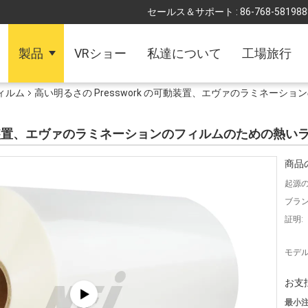
セールス＆サポート :
86-768-581988
製品
VRショー
私達について
工場旅行
ィルム
高い明るさの Presswork の可動装置、エヴァのラミネーシ
の可動装置、エヴァのラミネーションのフィルムのための熱い
商品
起源の
ブラン
証明:
モデル
お支
最小注