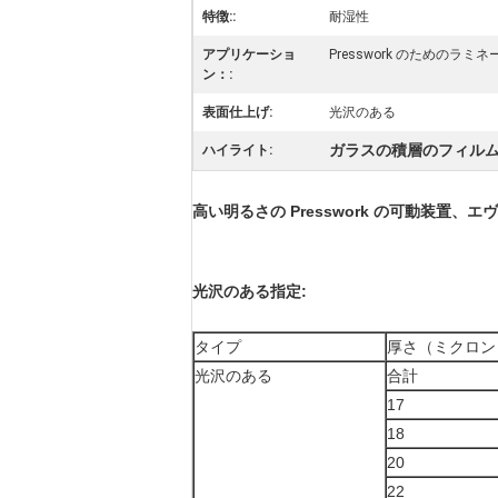
特徴::
耐湿性
アプリケーショ
Presswork のためのラミ
ン：:
表面仕上げ:
光沢のある
ガラスの積層のフィル
ハイライト:
高い明るさの Presswork の可動装置
光沢のある指定:
タイプ
厚さ（ミクロン
光沢のある
合計
17
18
20
22