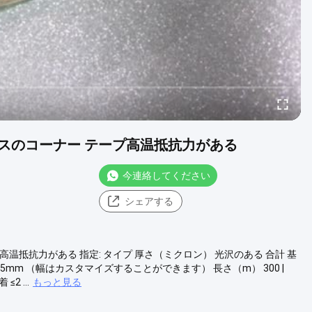
スのコーナー テープ高温抵抗力がある
今連絡してください
シェアする
抵抗力がある 指定: タイプ 厚さ（ミクロン） 光沢のある 合計 基
、19mm、25mm （幅はカスタマイズすることができます） 長さ（m） 300 |
2 ...
もっと見る