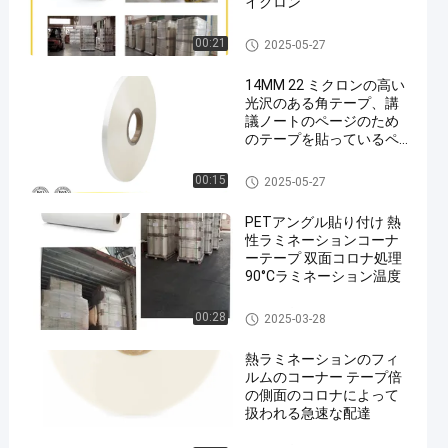
イクロン
bopp の熱ラミネーションのフ
00:21
2025-05-27
ィルム
14MM 22 ミクロンの高い
光沢のある角テープ、講
議ノートのページのため
のテープを貼っているペ
ット
角テープ
00:15
2025-05-27
PETアングル貼り付け 熱
性ラミネーションコーナ
ーテープ 双面コロナ処理
90°Cラミネーション温度
角テープ
00:28
2025-03-28
熱ラミネーションのフィ
ルムのコーナー テープ倍
の側面のコロナによって
扱われる急速な配達