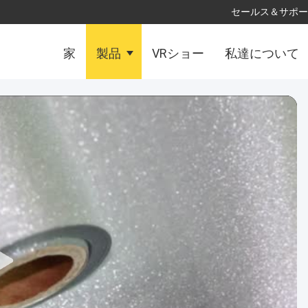
セールス＆サポート
家
製品
VRショー
私達について