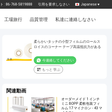
 :
86-768-5819888
引用を要求しなさい
Japanese
工場旅行
品質管理
私達に連絡しなさい
柔らかいタッチの小型フィルムのロールス
ロイスのコーナー テープ高温抵抗力がある
今連絡してください
もっと 学ぶ
関連動画
オーダーメイド 1 インチ
ミニ BOPP 柔軟包装フィ
ルム 17 マイクロン - 43 マ